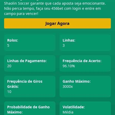
Shaolin Soccer garante que cada aposta seja emocionante.
Não perca tempo, faça seu 456bet com login e entre em
campo para vencer!
Jogar Agora
Rolos:
Linhas:
5
3
Linhas de Pagamento:
Frequência de Acerto:
20
96.10%
Frequência de Giros
Ganho Máximo:
Grátis:
3000x
10
Probabilidade de Ganho
Volatilidade:
Máximo:
Média