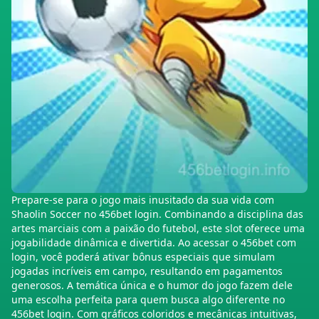
Prepare-se para o jogo mais inusitado da sua vida com
Shaolin Soccer no 456bet login. Combinando a disciplina das
artes marciais com a paixão do futebol, este slot oferece uma
jogabilidade dinâmica e divertida. Ao acessar o 456bet com
login, você poderá ativar bônus especiais que simulam
jogadas incríveis em campo, resultando em pagamentos
generosos. A temática única e o humor do jogo fazem dele
uma escolha perfeita para quem busca algo diferente no
456bet login. Com gráficos coloridos e mecânicas intuitivas,